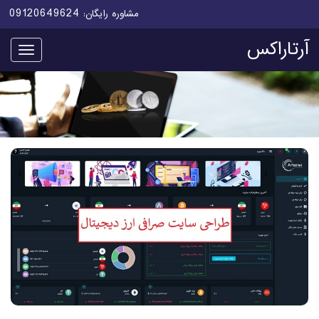
09120649624
مشاوره رایگان:
آرتاراکس
منو