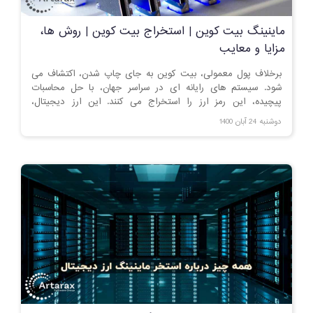
ماینینگ بیت کوین | استخراج بیت کوین | روش ها،
مزایا و معایب
برخلاف پول معمولی، بیت کوین به جای چاپ شدن، اکتشاف می
شود. سیستم های رایانه ای در سراسر جهان، با حل محاسبات
پیچیده، این رمز ارز را استخراج می کنند. این ارز دیجیتال،
محصولی ارزشمند از بلاک چین است.
دوشنبه 24 آبان 1400