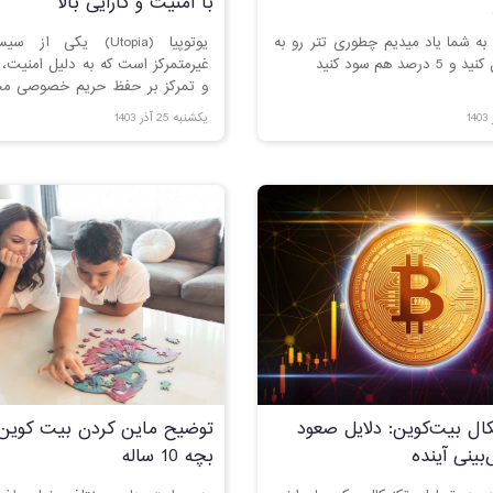
با امنیت و کارایی بالا
 به شما یاد میدیم چطوری تتر رو به
یوتوپیا (Utopia) یکی ا
رصد هم سود کنید
غیرمتمرکز است که به دلیل امنیت، 
و تمرکز بر حفظ حریم خصوصی مح
یکشنبه 25 آذر 1403
cy Exchange
کسب‌وکار جدید، نیازمند درک عمی
بلاکچین، قوانین تجارت الکترون
روش‌های طراحی پلتفرم است. این مق
مراحل ضروری این فرآیند آشنا می‌کند
کال بیت‌کوین: دلایل صعود
توضیح ماین کردن بیت کوین ب
بینی آینده
بچه 10 ساله