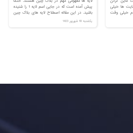
 ماین کردن
لایه ها مفهومی مهم در بلاک چین هستند. حتما
ایت ها خیلی
پیش آمده است که در جایی اسم لایه 1 را شنیده
م خیلی وقت
باشید. در این مقاله اصطلاح لایه های بلاک چین
ن مقاله فرض
را بصورت کامل و ساده برای شما توضیح می
یکشنبه 18 شهریور 1403
ینگ رو به یه
دهیم