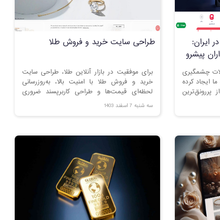
ر ایران:
طراحی سایت خرید و فروش طلا
ران پیشرو
ولات چشمگیری
برای موفقیت در بازار آنلاین طلا، طراحی سایت
ما ایجاد کرده
خرید و فروش طلا با امنیت بالا، به‌روزرسانی
 پررونق‌ترین
لحظه‌ای قیمت‌ها و طراحی کاربرپسند ضروری
ایران نیز به
است. با ما همراه شوید تا بهترین راهکارها برای
سه شنبه 7 اسفند 1403
د در منطقه،
افزایش فروش و جلب اعتماد مشتریان را
م‌های تجارت
بشناسید
اه‌اندازی یک
سایت مارکت‌پلیس (Marketplace) می‌تواند
ی باشد که به
أثیر مثبت در