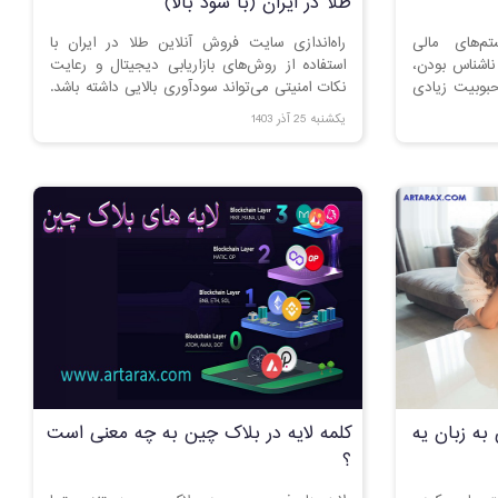
طلا در ایران (با سود بالا)
ز سیستم‌های مالی
راه‌اندازی سایت فروش آنلاین طلا در ایران با
ناشناس بودن،
استفاده از روش‌های بازاریابی دیجیتال و رعایت
بوبیت زیادی
نکات امنیتی می‌تواند سودآوری بالایی داشته باشد.
پیدا کرده است. طراحی صرافی ارز یوتوپیا (Utopia
در این مقاله، مراحل کلیدی و چالش‌های این
یکشنبه 25 آذر 1403
Cryptocurren) به عنوان یک
کسب‌وکار را بررسی کنید.
ق از فناوری
یک و بهترین
اله شما را با
.
ه زبان یه
کلمه لایه در بلاک چین به چه معنی است
؟