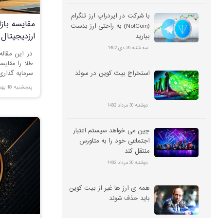
با شرکت در ایردراپ ارز تلگرام
مقایسه بازار
(NotCoin) به راحتی ارز بدست
ارزدیجیتال 
بیارید
سرمایه‌گذا
سه شنبه 26 دی 1402
در این مقاله 
طلا را مقایسه
استخراج بیت کوین در سوئد
سرمایه گذاری
پنجشنبه 18 بهمن 1403
دوشنبه 30 مرداد 1402
چین می خواهد سیستم اعتبار
اجتماعی خود را به متاورس
منتقل کند
دوشنبه 30 مرداد 1402
همه ی ارز ها غیر از بیت کوین
باید حذف شوند