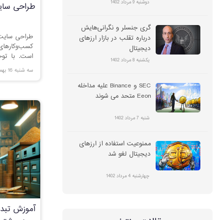
دوشنبه 9 مرداد 1402
طراحی سای
گری جنسلر و نگرانی‌هایش
طراحی سایت 
درباره تقلب در بازار ارزهای
کسب‌وکارها
دیجیتال
است. با تو
یکشنبه 8 مرداد 1402
داشتن یک و
سه شنبه 16 بهمن 1403
می‌تواند تأ
SEC و Binance علیه مداخله
مشتریان داش
مهم‌ترین نک
Eeon متحد می شوند
این زمینه می‌
شنبه 7 مرداد 1402
ممنوعیت استفاده از ارزهای
دیجیتال لغو شد
چهارشنبه 4 مرداد 1402