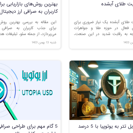
ت طلای آبشده
بهترین روش‌های بازاریابی ب
کاربران به صرافی ارز دیجیتال
طلای آبشده یک نیاز ضروری برای
این مقاله به بررسی بهترین روش‌ه
ی فعال در حوزه طلا و جواهرات
برای جذب کاربران به صرافی ا
جه به رقابت شدید در این صنعت،
می‌پردازد، از جمله سئو، تبلیغات ه
ب‌سایت حرفه‌ای و کاربرپسند
با اینفلوئنسرها و بهبود تجربه کاربری
شنبه 13 بهمن 1403
ثیر زیادی بر میزان فروش و جذب
استراتژی‌ها، می‌توانید تعداد کاربران
ته باشد. در این مقاله، به بررسی
را افزایش دهید.
ات برای طراحی یک سایت موفق در
پردازیم.
آموزش تبدیل تتر به یوتوپیا با 5 درصد
5 گام مهم برای طراحی صرافی 