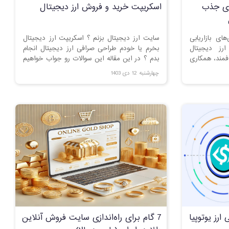
رای جذب
اسکریپت خرید و فروش ارز دیجیتال
ای بازاریابی
سایت ارز دیجیتال بزنم ؟ اسکریپت ارز دیجیتال
رز دیجیتال
بخرم یا خودم طراحی صرافی ارز دیجیتال انجام
دفمند، همکاری
بدم ؟ در این مقاله این سوالات رو جواب خواهیم
. با اجرای این
داد
چهارشنبه 12 دی 1403
 و میزان تعامل
ارز یوتوپیا
7 گام برای راه‌اندازی سایت فروش آنلاین