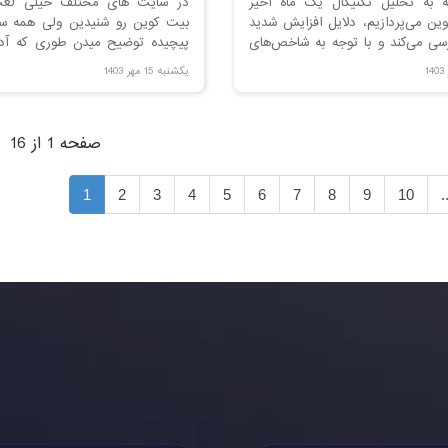
ه به تحلیل تکنیکال یک ماه اخیر
در سایت های مختلف خیلی لغت
ین می‌پردازیم، دلایل افزایش شدید
بیت کوین رو شنیدین ولی همه س
سی می‌کند و با توجه به شاخص‌های
پیچیده توضیح میدن طوری که آد
ینی‌هایی برای قیمت بیت‌کوین در
ها متوجه حرفشون نمیشه. در ای
یکشنبه 15 مهر 1403
رائه می‌دهیم.
کرده ایم که می خوایم معنی ماین
بچه 10 ساله توضیح بدیم.
صفحه 1 از 16
1
2
3
4
5
6
7
8
9
10
.