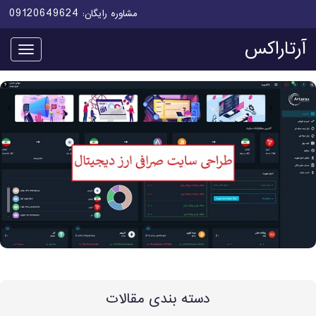
09120649624
مشاوره رایگان:
آرتاراکس
منو
دسته بندی مقالات