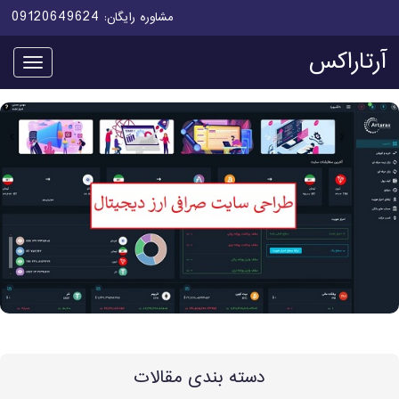
09120649624
مشاوره رایگان:
آرتاراکس
منو
دسته بندی مقالات