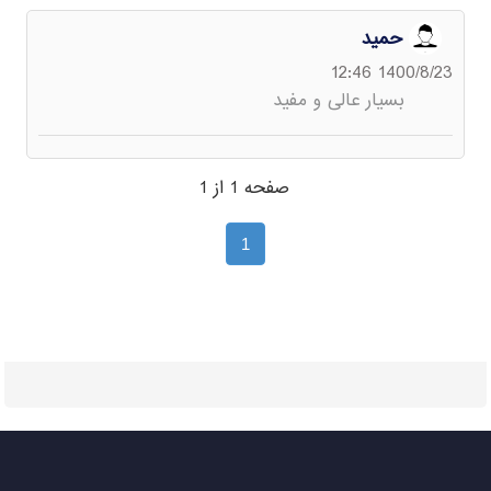
حمید
1400/8/23 12:46
بسیار عالی و مفید
صفحه 1 از 1
1