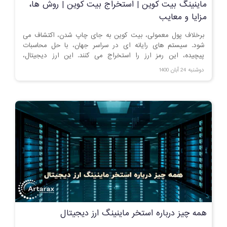
ماینینگ بیت کوین | استخراج بیت کوین | روش ها،
مزایا و معایب
برخلاف پول معمولی، بیت کوین به جای چاپ شدن، اکتشاف می
شود. سیستم های رایانه ای در سراسر جهان، با حل محاسبات
پیچیده، این رمز ارز را استخراج می کنند. این ارز دیجیتال،
محصولی ارزشمند از بلاک چین است.
دوشنبه 24 آبان 1400
همه چیز درباره استخر ماینینگ ارز دیجیتال