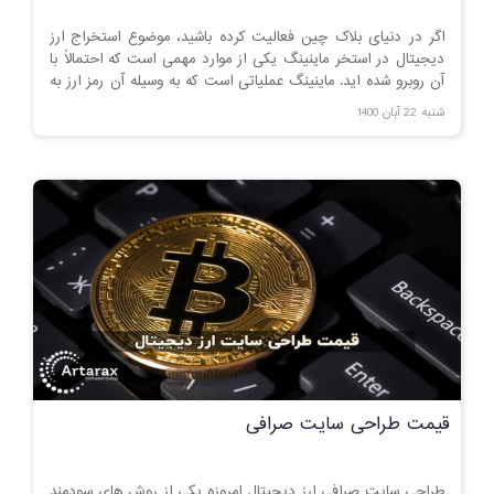
اگر در دنیای بلاک چین فعالیت کرده باشید، موضوع استخراج ارز
دیجیتال در استخر ماینینگ یکی از موارد مهمی است که احتمالاً با
آن روبرو شده اید. ماینینگ عملیاتی است که به وسیله آن رمز ارز به
دست می آید.
شنبه 22 آبان 1400
قیمت طراحی سایت صرافی
طراحی سایت صرافی ارز دیجیتال امروزه یکی از روش های سودمند