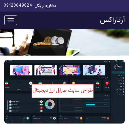
09120649624
مشاوره رایگان:
آرتاراکس
منو