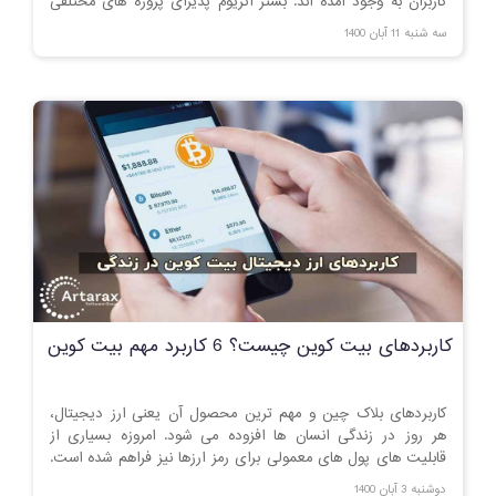
کاربران به وجود آمده اند. بستر اتریوم پذیرای پروژه های مختلفی
است که برخی از آن ها ویژگی های منحصر به فردی را ارائه می
سه شنبه 11 آبان 1400
کنند.
کاربردهای بیت کوین چیست؟ 6 کاربرد مهم بیت کوین
کاربردهای بلاک چین و مهم ترین محصول آن یعنی ارز دیجیتال،
هر روز در زندگی انسان ها افزوده می شود. امروزه بسیاری از
قابلیت های پول های معمولی برای رمز ارزها نیز فراهم شده است.
در این مقاله درباره آنچه که می توان با بیت کوین خریداری نموده
دوشنبه 3 آبان 1400