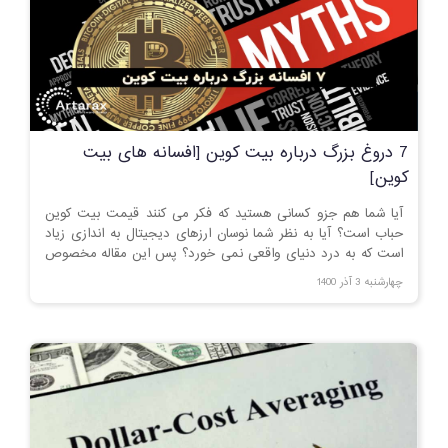
7 دروغ بزرگ درباره بیت کوین [افسانه های بیت
کوین]
آیا شما هم جزو کسانی هستید که فکر می کنند قیمت بیت کوین
حباب است؟ آیا به نظر شما نوسان ارزهای دیجیتال به اندازی زیاد
است که به درد دنیای واقعی نمی خورد؟ پس این مقاله مخصوص
شماست! با ما همراه باشید
چهارشنبه 3 آذر 1400