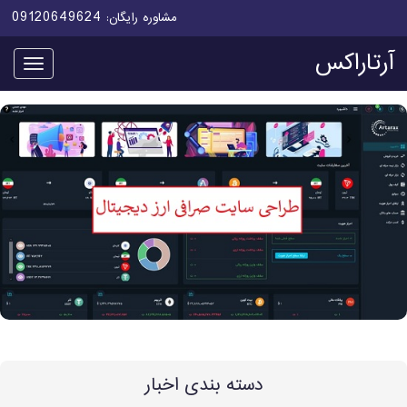
09120649624
مشاوره رایگان:
آرتاراکس
منو
دسته بندی اخبار