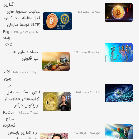
گذاری
ها در
فعالیت صندوق های
شنبه 12 اسفند 1402
ارزهای
قابل معامله بیت کوین
دیجیتال
(ETF) توسط سازمان
با
بورس آمریکا تایید شد
Bitget
سه شنبه 26 دی 1402
رسیدن
الزامات
قیمت
KYC
بیت
را
مصادره ماینر های
دوشنبه 30 مرداد 1402
کوین
الزامی
غیر قانونی
به
می
کانال
کند
بلاک
دوشنبه 9 مرداد 1402
60
چین
هزار
می
دلار
تواند
ایلان ماسک به دلیل
یکشنبه 8 مرداد 1402
تا
توئیت‌های حمایت از
سال
دوج‌کوین درگیر
2030،
شکایت ۲۵۸
KuCoin
شنبه 7 مرداد 1402
10
میلیاردی شد
اخراج
میلیارد
گسترده
دلار
کارکنان
راه اندازی بایننس
چهارشنبه 4 مرداد 1402
برای
را رد