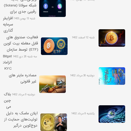
شبکه سولانا (Solana)
رقیبی جدی برای
اتریوم
افزایش
شنبه 13 بهمن 1403
سرمایه
گذاری
ها در
فعالیت صندوق های
شنبه 12 اسفند 1402
ارزهای
قابل معامله بیت کوین
دیجیتال
(ETF) توسط سازمان
با
بورس آمریکا تایید شد
Bitget
سه شنبه 26 دی 1402
رسیدن
الزامات
قیمت
KYC
بیت
را
مصادره ماینر های
دوشنبه 30 مرداد 1402
کوین
الزامی
غیر قانونی
به
می
کانال
کند
بلاک
دوشنبه 9 مرداد 1402
60
چین
هزار
می
دلار
تواند
ایلان ماسک به دلیل
یکشنبه 8 مرداد 1402
تا
توئیت‌های حمایت از
سال
دوج‌کوین درگیر