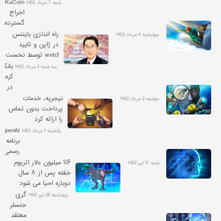
2030،
شکایت ۲۵۸
KuCoin
شنبه 7 مرداد 1402
10
میلیاردی شد
اخراج
میلیارد
گسترده
دلار
کارکنان
راه اندازی بایننس
چهارشنبه 4 مرداد 1402
برای
را رد
در ژاپن و تایید
مؤسسا
می کند
web3 توسط نخست
مالی
وزیر
بانک‌
سه شنبه 3 مرداد 1402
پس
کره‌ای
انداز
در
کند
مورد
نیجریه، خدمات
دوشنبه 2 مرداد 1402
جایگز
پرداخت بدون تماس
استیب
را ارائه کرد
کوین
OpenAI
یکشنبه 1 مرداد 1402
تحقی
برنامه
می‌کنن
رسمی
hatGPT
۱۱۶ میلیون دلار اتریوم
شنبه 31 تیر 1402
را
خفته پس از ۸ سال
برای
دوباره احیا می شود
اندروید
گری
چهارشنبه 28 تیر 1402
راه
جنسلر
اندازی
معتقد