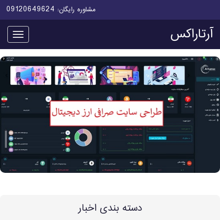
09120649624
مشاوره رایگان:
آرتاراکس
منو
دسته بندی اخبار