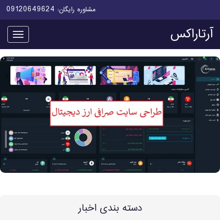
09120649624
مشاوره رایگان:
آرتاراکس
منو
دسته بندی اخبار