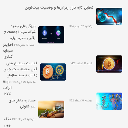
تحلیل تازه بازار رمزارزها و وضعیت بیت‌کوین
ویژگی‌های جدید
یکشنبه 12 بهمن 1404
شبکه سولانا (Solana)
رقیبی جدی برای
اتریوم
افزایش
شنبه 13 بهمن 1403
سرمایه
گذاری
ها در
فعالیت صندوق های
شنبه 12 اسفند 1402
ارزهای
قابل معامله بیت کوین
دیجیتال
(ETF) توسط سازمان
با
بورس آمریکا تایید شد
Bitget
سه شنبه 26 دی 1402
رسیدن
الزامات
قیمت
KYC
بیت
را
مصادره ماینر های
دوشنبه 30 مرداد 1402
کوین
الزامی
غیر قانونی
به
می
کانال
کند
بلاک
دوشنبه 9 مرداد 1402
60
چین