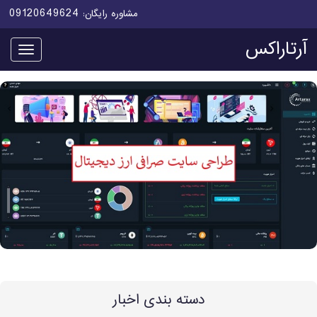
09120649624
مشاوره رایگان:
آرتاراکس
منو
دسته بندی اخبار