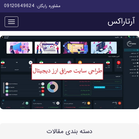
09120649624
مشاوره رایگان:
آرتاراکس
منو
دسته بندی مقالات