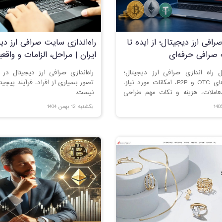
صرافی ارز دیجیتال؛ از ایده تا
راه‌اندازی سایت صرافی ارز دی
رافی حرفه‌ای
ایران | مراحل، الزامات و واقع
ل راه اندازی صرافی ارز دیجیتال؛
راه‌اندازی صرافی ارز دیجیتال در 
بررسی مدل‌های OTC و P2P، امکانات مورد نیاز،
تصور بسیاری از افراد، فرآیند پیچید
املات، هزینه و نکات مهم طراحی
نیست.
.
یکشنبه 12 بهمن 1404