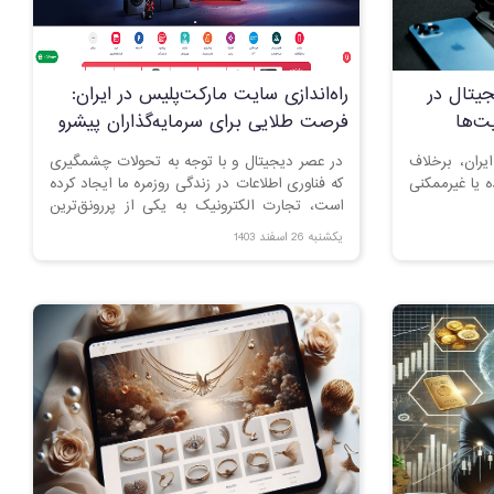
جیتال در
راه‌اندازی سایت مارکت‌پلیس در ایران:
یت‌ها
فرصت طلایی برای سرمایه‌گذاران پیشرو
ایران، برخلاف
در عصر دیجیتال و با توجه به تحولات چشمگیری
ه یا غیرممکنی
که فناوری اطلاعات در زندگی روزمره ما ایجاد کرده
است، تجارت الکترونیک به یکی از پررونق‌ترین
بخش‌های اقتصادی تبدیل شده است. ایران نیز به
یکشنبه 26 اسفند 1403
عنوان یکی از بازارهای رو به رشد در منطقه،
پتانسیل عظیمی برای توسعه پلتفرم‌های تجارت
الکترونیک دارد. در این میان، راه‌اندازی یک
سایت مارکت‌پلیس (Marketplace) می‌تواند
فرصتی طلایی برای سرمایه‌گذارانی باشد که به
دنبال سودآوری بلندمدت و ایجاد تأثیر مثبت در
اقتصاد کشور هستند.