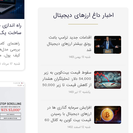
اخبار داغ ارز‌های دیجیتال
راه اندازی 
ساخت یک ص
اقدامات جدید ترامپ باعث
راهنمای کام
رونق بیشتر ارزهای دیجیتال
شد
کیف پول، مع
شنبه 13 بهمن 1403
سایت صرافی
شنبه 17 مرداد 1405
سقوط قیمت بیت‌کوین به زیر
54,000 دلار: تحلیلگران هشدار
از کاهش قیمت تا زیر 50,000
دلار می‌دهند
یکشنبه 17 تیر 1403
افزایش سرمایه گذاری ها در
ارزهای دیجیتال با رسیدن
قیمت بیت کوین به کانال 60
هزار دلار
شنبه 12 اسفند 1402