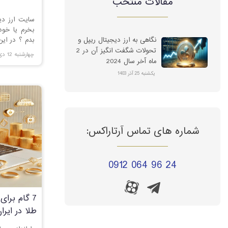
مقالات منتخب
سایت ارز دی
بخرم یا خود
نگاهی به ارز دیجیتال ریپل و
بدم ؟ در این
داد
تحولات شگفت انگیز آن در 2
چهارشنبه 12 دی 1403
ماه آخر سال 2024
یکشنبه 25 آذر 1403
شماره های تماس آرتاراکس:
0912 064 96 24
7 گام برای
طلا در ایران