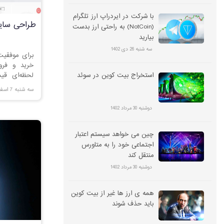
با شرکت در ایردراپ ارز تلگرام
طراحی سای
(NotCoin) به راحتی ارز بدست
بیارید
سه شنبه 26 دی 1402
برای موفقیت
خرید و فروش
استخراج بیت کوین در سوئد
لحظه‌ای قی
است. با ما ه
سه شنبه 7 اسفند 1403
افزایش فر
بشناسید
دوشنبه 30 مرداد 1402
چین می خواهد سیستم اعتبار
اجتماعی خود را به متاورس
منتقل کند
دوشنبه 30 مرداد 1402
همه ی ارز ها غیر از بیت کوین
باید حذف شوند