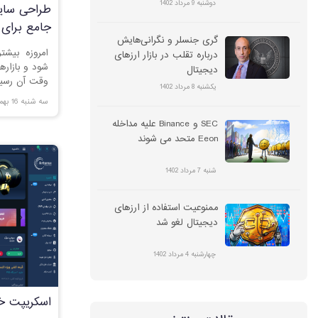
دوشنبه 9 مرداد 1402
طراحی سای
جامع برای 
گری جنسلر و نگرانی‌هایش
امروزه بیشت
درباره تقلب در بازار ارزهای
شود و بازاره
دیجیتال
وقت آن رسیده 
یکشنبه 8 مرداد 1402
خیلی دیر با
سه شنبه 16 بهمن 1403
بسیاری از 
SEC و Binance علیه مداخله
شود.
Eeon متحد می شوند
شنبه 7 مرداد 1402
ممنوعیت استفاده از ارزهای
دیجیتال لغو شد
چهارشنبه 4 مرداد 1402
اسکریپت خر