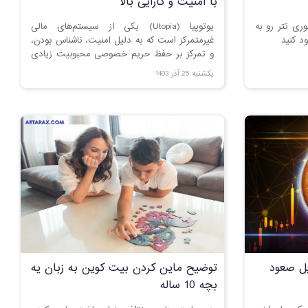
با امنیت و کارایی بالا
وری تتر رو به
یوتوپیا (Utopia) یکی از سیستم‌های مالی
غیرمتمرکز است که به دلیل امنیت، ناشناس بودن،
و تمرکز بر حفظ حریم خصوصی محبوبیت زیادی
پیدا کرده است. طراحی صرافی ارز یوتوپیا (Utopia
یکشنبه 25 آذر 1403
Cryptocurrency Exchange) به عنوان یک
کسب‌وکار جدید، نیازمند درک عمیق از فناوری
بلاکچین، قوانین تجارت الکترونیک و بهترین
روش‌های طراحی پلتفرم است. این مقاله شما را با
مراحل ضروری این فرآیند آشنا می‌کند.
یل صعود
توضیح ماین کردن بیت کوین به زبان یه
بچه 10 ساله