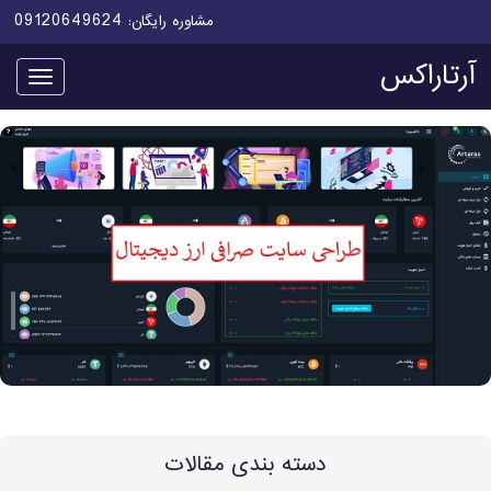
09120649624
مشاوره رایگان:
آرتاراکس
منو
دسته بندی مقالات