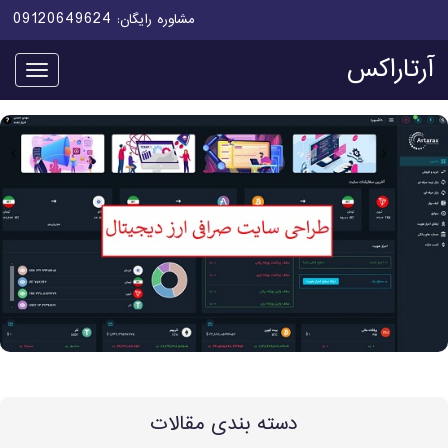
09120649624
مشاوره رایگان:
آرتاراکس
منو
دسته بندی مقالات