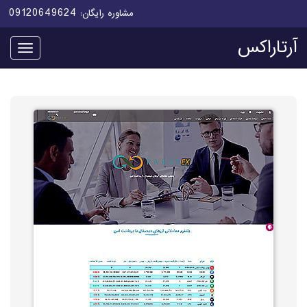
09120649624
مشاوره رایگان:
آرتاراکس
منو