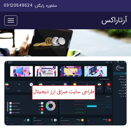
09120649624
مشاوره رایگان:
آرتاراکس
منو