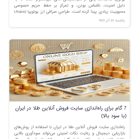
دلیل امنیت، ناشناس بودن، و تمرکز بر حفظ حریم خصوصی
محبوبیت زیادی پیدا کرده است. طراحی صرافی ارز یوتوپیا (Utopia
Cryptocurrency Exchange) به عنوان یک کسب‌وکار جدید، نیازمند
یکشنبه 25 آذر 1403
درک عمیق از فناوری بلاکچین، قوانین تجارت الکترونیک و بهترین
روش‌های طراحی پلتفرم است. این مقاله شما را با مراحل ضروری
این فرآیند آشنا می‌کند.
7 گام برای راه‌اندازی سایت فروش آنلاین طلا در ایران
(با سود بالا)
راه‌اندازی سایت فروش آنلاین طلا در ایران با استفاده از روش‌های
بازاریابی دیجیتال و رعایت نکات امنیتی می‌تواند سودآوری بالایی